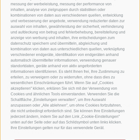
messung der werbeleistung, messung der performance von
An den steilen Hängen rund um unser Weinhotel in
inhalten, analyse von zielgruppen durch statistiken oder
Südtirol
gedeihen fruchtige, temperamentvolle Weine,
kombinationen von daten aus verschiedenen quellen, entwicklung
und verbesserung der angebote, verwendung reduzierter daten zur
die mit ihrer feinen Mineralität in ganz Italien Anhänger
auswahl von inhalten, gewährleistung der sicherheit, verhinderung
gefunden haben. Als eines der Vinum Hotels Südtirol
und aufdeckung von betrug und fehlerbehebung, bereitstellung und
anzeige von werbung und inhalten, ihre entscheidungen zum
dürfen wir Ihnen diese Weinkultur direkt vor der
datenschutz speichern und übermitteln, abgleichung und
kombination von daten aus unterschiedlichen quellen, verknüpfung
Haustür servieren. Villanders im Eisacktal liegt
verschiedener endgeräte, identifikation von endgeräten anhand
nämlich mitten in der nördlichsten Weinbauregion
automatisch übermittelter informationen, verwendung genauer
standortdaten, geräte anhand von aktiv angeforderten
Italiens.
informationen identifizieren. Es steht Ihnen frei, Ihre Zustimmung zu
erteilen, zu verweigern oder zu widerrufen, ohne dass dies zu
wesentlichen Einschränkungen führt. Wenn Sie auf „Cookies
Wein-Momente
akzeptieren" klicken, erklären Sie sich mit der Verwendung von
Cookies und ähnlichen Tools einverstanden. Verwenden Sie die
Ein fruchtig-frischer Eisacktaler Weißwein als
Schaltfläche „Einstellungen verwalten", um Ihre Auswahl
Willkommensdrink lässt Sie bei uns, einem der
Vinum
anzupassen oder „Alle ablehnen", um ohne Cookies fortzufahren,
die nicht unbedingt erforderlich sind. Sie können Ihre Einstellungen
Hotels Südtirol
, ankommen. Beim Aperitif vor dem
jederzeit ändern, indem Sie auf den Link „Cookie-Einstellungen"
unten auf der Seite oder auf das Schildsymbol unten links klicken.
Abendessen die Wahl zwischen Südtiroler Sekt und
Ihre Einstellungen gelten nur für das verwendete Gerät.
„gutem weißem Tropfen“. Beim Abendmenü setzen die