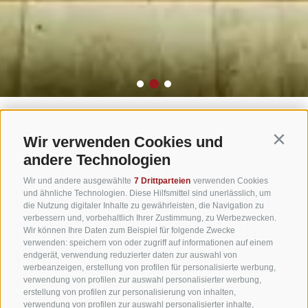
|
|
Home
Genuss
Weingenuss
Wir verwenden Cookies und
Contin
andere Technologien
Weinhotel in Südtirol
Wir und andere ausgewählte
7 Drittparteien
verwenden Cookies
Unser Herz schlägt für
und ähnliche Technologien. Diese Hilfsmittel sind unerlässlich, um
die Nutzung digitaler Inhalte zu gewährleisten, die Navigation zu
verbessern und, vorbehaltlich Ihrer Zustimmung, zu Werbezwecken.
den Wein – als Vinum
Wir können Ihre Daten zum Beispiel für folgende Zwecke
verwenden: speichern von oder zugriff auf informationen auf einem
Hotel im Herzen
endgerät, verwendung reduzierter daten zur auswahl von
werbeanzeigen, erstellung von profilen für personalisierte werbung,
Südtirols
verwendung von profilen zur auswahl personalisierter werbung,
erstellung von profilen zur personalisierung von inhalten,
verwendung von profilen zur auswahl personalisierter inhalte,