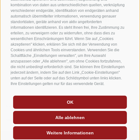
kombination von daten aus unterschiedlichen quellen, verknüpfung
verschiedener endgeräte, identifikation von endgeräten anhand
automatisch übermittelter informationen, verwendung genauer
standortdaten, geräte anhand von aktiv angeforderten
informationen identifizieren. Es steht Ihnen frei, Ihre Zustimmung zu
erteilen, zu verweigern oder zu widerrufen, ohne dass dies zu
wesentlichen Einschränkungen führt. Wenn Sie auf „Cookies
akzeptieren" klicken, erklären Sie sich mit der Verwendung von
Cookies und ähnlichen Tools einverstanden. Verwenden Sie die
Schaltfläche „Einstellungen verwalten", um Ihre Auswahl
anzupassen oder „Alle ablehnen", um ohne Cookies fortzufahren,
die nicht unbedingt erforderlich sind. Sie können Ihre Einstellungen
jederzeit ändern, indem Sie auf den Link „Cookie-Einstellungen"
unten auf der Seite oder auf das Schildsymbol unten links klicken.
Ihre Einstellungen gelten nur für das verwendete Gerät.
OK
IT01714090212
Sitemap
|
Impressum
|
Barrierefreiheit
|
Cookie-Richtlinie
|
Alle ablehnen
Privacy
|
Cookie Präferenzen
|
Weitere Informationen