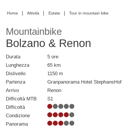
|
|
|
Home
Attività
Estate
Tour in mountain bike
Mountainbike
Bolzano & Renon
Durata
5 ore
Lunghezza
65 km
Dislivello
1150 m
Partenza
Granpanorama Hotel StephansHof
Arrivo
Renon
Difficoltà MTB
S1
Difficoltà
Condizione
Panorama