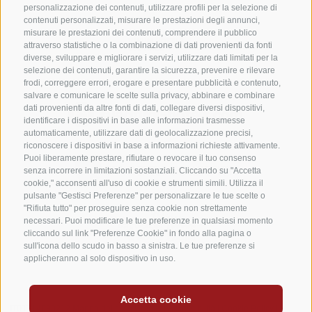
personalizzazione dei contenuti, utilizzare profili per la selezione di
contenuti personalizzati, misurare le prestazioni degli annunci,
misurare le prestazioni dei contenuti, comprendere il pubblico
attraverso statistiche o la combinazione di dati provenienti da fonti
diverse, sviluppare e migliorare i servizi, utilizzare dati limitati per la
selezione dei contenuti, garantire la sicurezza, prevenire e rilevare
frodi, correggere errori, erogare e presentare pubblicità e contenuto,
salvare e comunicare le scelte sulla privacy, abbinare e combinare
dati provenienti da altre fonti di dati, collegare diversi dispositivi,
identificare i dispositivi in base alle informazioni trasmesse
automaticamente, utilizzare dati di geolocalizzazione precisi,
riconoscere i dispositivi in base a informazioni richieste attivamente.
Puoi liberamente prestare, rifiutare o revocare il tuo consenso
senza incorrere in limitazioni sostanziali. Cliccando su "Accetta
cookie," acconsenti all'uso di cookie e strumenti simili. Utilizza il
pulsante "Gestisci Preferenze" per personalizzare le tue scelte o
"Rifiuta tutto" per proseguire senza cookie non strettamente
necessari. Puoi modificare le tue preferenze in qualsiasi momento
cliccando sul link "Preferenze Cookie" in fondo alla pagina o
sull'icona dello scudo in basso a sinistra. Le tue preferenze si
applicheranno al solo dispositivo in uso.
Accetta cookie
IT01714090212
Mappa del sito
|
Credits
|
Accessibilità
|
Cookie Policy
|