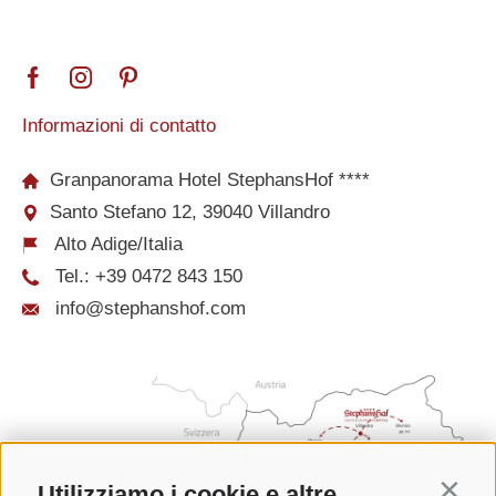
Informazioni di contatto
Granpanorama Hotel StephansHof ****
Santo Stefano 12, 39040 Villandro
Alto Adige/Italia
Tel.:
+39 0472 843 150
info@stephanshof.com
Utilizziamo i cookie e altre
Contin